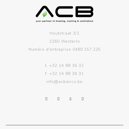
Houtstraat 3/1
2260 Westerlo
Numéro d'entreprise 0480.157.225
t.
+32 14 88 36 32
f.
+32 14 88 36 31
info@acbairco.be