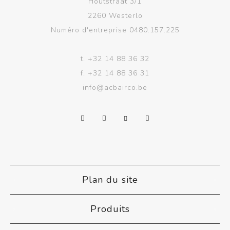
Houtstraat 3/1
2260 Westerlo
Numéro d'entreprise 0480.157.225
t.
+32 14 88 36 32
f.
+32 14 88 36 31
info@acbairco.be
Plan du site
Produits