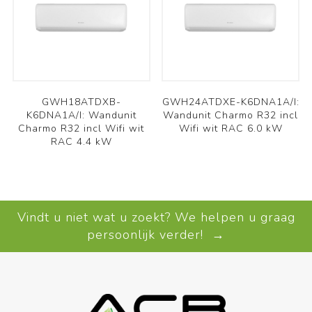
GWH18ATDXB-
GWH24ATDXE-K6DNA1A/I:
K6DNA1A/I: Wandunit
Wandunit Charmo R32 incl
Charmo R32 incl Wifi wit
Wifi wit RAC 6.0 kW
RAC 4.4 kW
Vindt u niet wat u zoekt? We helpen u graag
persoonlijk verder! →