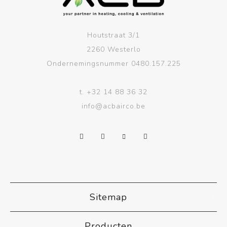
Houtstraat 3/1
2260 Westerlo
Ondernemingsnummer 0480.157.225
t.
+32 14 88 36 32
info@acbairco.be
Sitemap
Producten