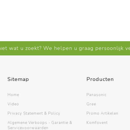
Bekijk meer
niet wat u zoekt? We helpen u graag persoonlijk 
Sitemap
Producten
Home
Panasonic
Video
Gree
Privacy Statement & Policy
Promo Artikelen
Algemene Verkoops - Garantie &
Komfovent
Servicevoorwaarden