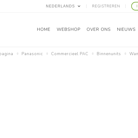
REGISTREREN
HOME
WEBSHOP
OVER ONS
NIEUWS
pagina
Panasonic
Commercieel PAC
Binnenunits
Wan
Panasonic
Gree
Domestic RAC
Domestic RAC