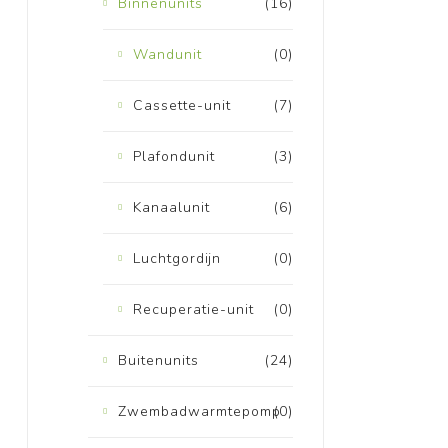
Binnenunits
(16)
Wandunit
(0)
Cassette-unit
(7)
Plafondunit
(3)
Kanaalunit
(6)
Luchtgordijn
(0)
Recuperatie-unit
(0)
Buitenunits
(24)
Zwembadwarmtepomp
(0)