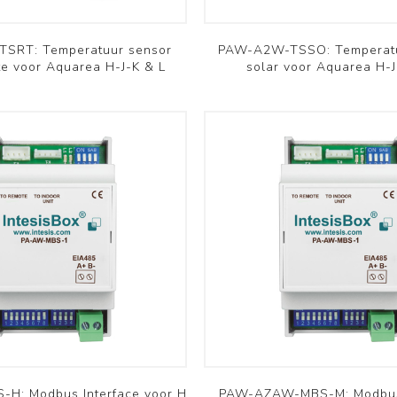
Bekijk meer
SRT: Temperatuur sensor
PAW-A2W-TSSO: Temperatu
te voor Aquarea H-J-K & L
solar voor Aquarea H-J
H: Modbus Interface voor H
PAW-AZAW-MBS-M: Modbus 