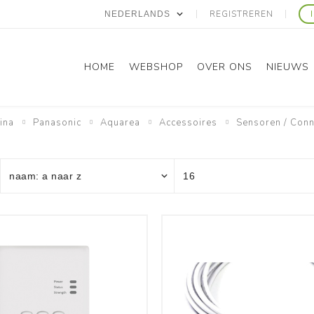
REGISTREREN
HOME
WEBSHOP
OVER ONS
NIEUWS
ina
Panasonic
Aquarea
Accessoires
Sensoren / Conne
Panasonic
Gree
Domestic RAC
Domestic RAC