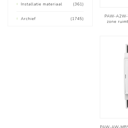
Installatie materiaal
(361)
PAW-A2W-T
Archief
(1745)
zone ruim
PAW-AW-MBS-