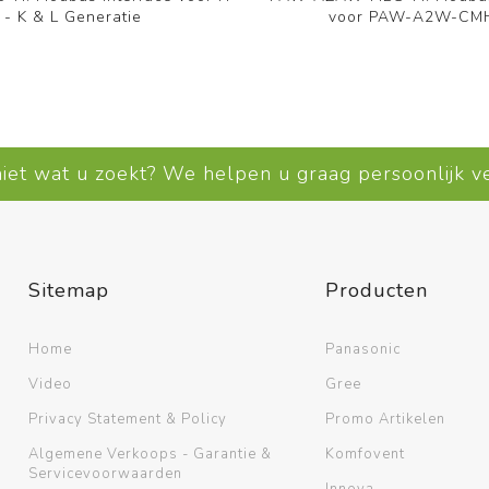
J - K & L Generatie
voor PAW-A2W-CM
niet wat u zoekt? We helpen u graag persoonlijk 
Sitemap
Producten
Home
Panasonic
Video
Gree
Privacy Statement & Policy
Promo Artikelen
Algemene Verkoops - Garantie &
Komfovent
Servicevoorwaarden
Innova