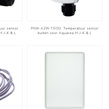
Professioneel
Bekijk meer
ur sensor
PAW-A2W-TSOD: Temperatuur sensor
H-J-K & L
buiten voor Aquarea H-J-K & L