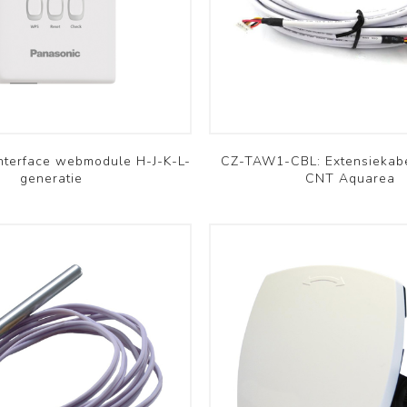
Commercieel PAC
Commercieel PAC
Aquarea
Versati
Bekijk meer
Bekijk meer
Komfovent
Innova
terface webmodule H-J-K-L-
CZ-TAW1-CBL: Extensiekab
generatie
CNT Aquarea
Domekt
Färna
Verso
Ducto