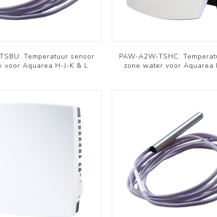
RHP
OSMO
Bekijk meer
Installatie materiaal
Archief
SBU: Temperatuur sensor
PAW-A2W-TSHC: Temperatu
k voor Aquarea H-J-K & L
zone water voor Aquarea 
Koelleiding
Montagebeugels - Voeten
Kabelgoten en
accessoires