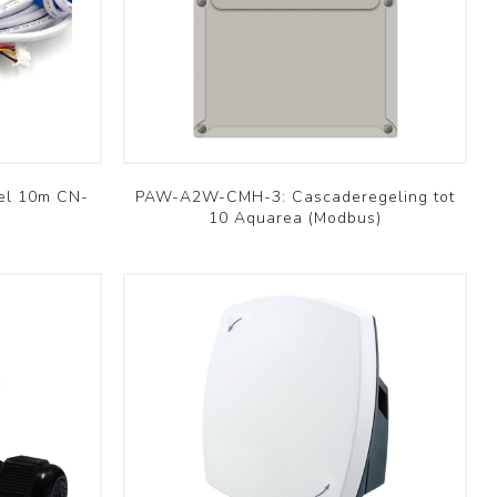
Brofer
el 10m CN-
PAW-A2W-CMH-3: Cascaderegeling tot
10 Aquarea (Modbus)
Domestic
Schoolventilatie