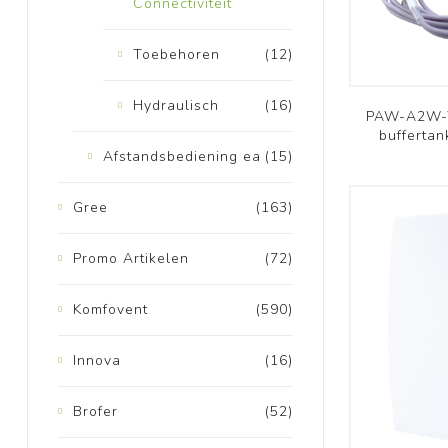
Connectiviteit
Toebehoren
(12)
Hydraulisch
(16)
PAW-A2W-T
buffertan
Afstandsbediening ea
(15)
Gree
(163)
Promo Artikelen
(72)
Komfovent
(590)
Innova
(16)
Brofer
(52)