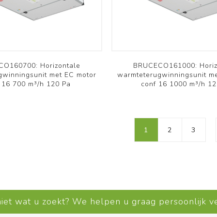
RHP
OSMO
Bekijk meer
Installatie materiaal
Archief
O160700: Horizontale
BRUCECO161000: Horiz
gwinningsunit met EC motor
warmteterugwinningsunit m
 16 700 m³/h 120 Pa
conf 16 1000 m³/h 12
1
2
3
Koelleiding
Montagebeugels - Voeten
niet wat u zoekt? We helpen u graag persoonlijk 
Kabelgoten en
accessoires