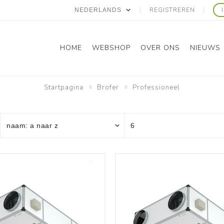
REGISTREREN
HOME
WEBSHOP
OVER ONS
NIEUWS
Startpagina
Brofer
Professioneel
Panasonic
Gree
Domestic RAC
Domestic RAC