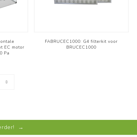
Professioneel
Bekijk meer
ontale
FABRUCEC1000: G4 filterkit voor
et EC motor
BRUCEC1000
0 Pa
verder! →