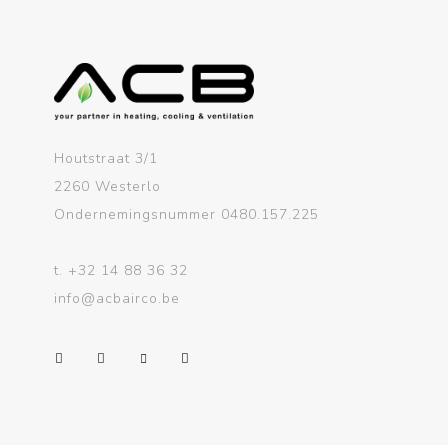
Houtstraat 3/1
2260 Westerlo
Ondernemingsnummer 0480.157.225
t.
+32 14 88 36 32
info@acbairco.be