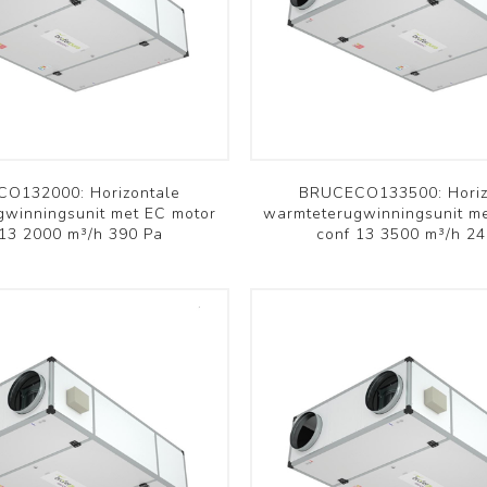
Commercieel PAC
Commercieel PAC
Aquarea
Versati
Bekijk meer
Bekijk meer
Komfovent
Innova
O132000: Horizontale
BRUCECO133500: Horiz
gwinningsunit met EC motor
warmteterugwinningsunit m
 13 2000 m³/h 390 Pa
conf 13 3500 m³/h 24
Domekt
Färna
Verso
Ducto