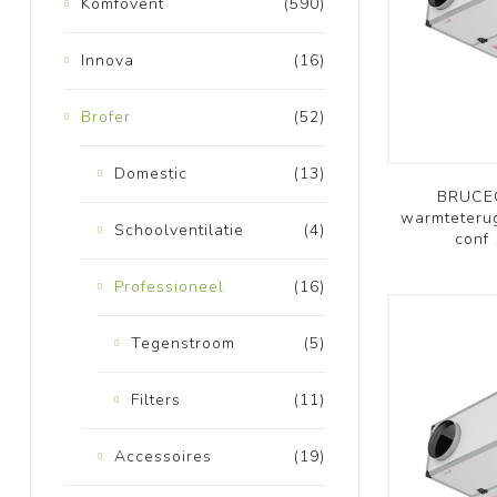
Komfovent
(590)
Innova
(16)
Brofer
(52)
Domestic
(13)
BRUCEC
warmteteru
Schoolventilatie
(4)
conf
Professioneel
(16)
Tegenstroom
(5)
Filters
(11)
Accessoires
(19)