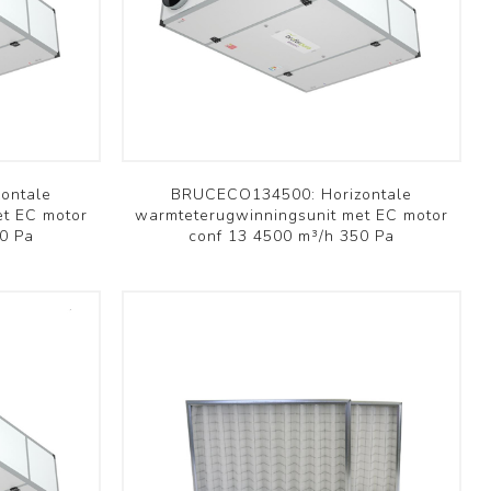
Brofer
ontale
BRUCECO134500: Horizontale
et EC motor
warmteterugwinningsunit met EC motor
0 Pa
conf 13 4500 m³/h 350 Pa
Domestic
Schoolventilatie