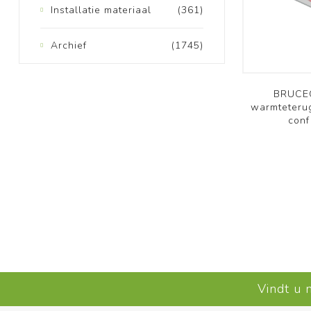
Installatie materiaal
(361)
Archief
(1745)
BRUCEC
warmteteru
conf
Vindt u 