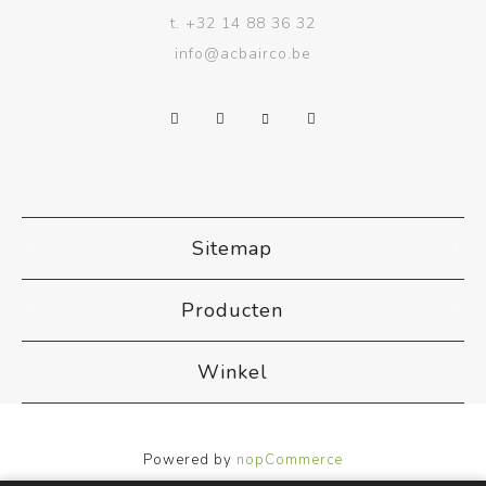
t.
+32 14 88 36 32
info@acbairco.be
Sitemap
Producten
Winkel
Powered by
nopCommerce