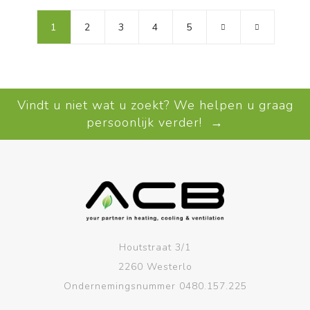
1
2
3
4
5
Vindt u niet wat u zoekt? We helpen u graag
persoonlijk verder! →
Houtstraat 3/1
2260 Westerlo
Ondernemingsnummer 0480.157.225