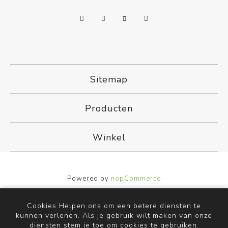
Sitemap
Producten
Winkel
Powered by
nopCommerce
Designed by
Nop-Templates.com
Copyright ; 2026 ACB Airco. Alle rechten voorbehouden.
Cookies Helpen ons om een betere diensten te
kunnen verlenen. Als je gebruik wilt maken van onze
diensten stem je toe om cookies te gebruiken.