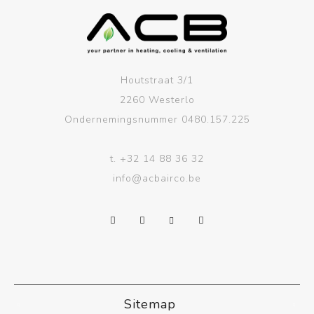
Houtstraat 3/1
2260 Westerlo
Ondernemingsnummer 0480.157.225
t.
+32 14 88 36 32
info@acbairco.be
Sitemap