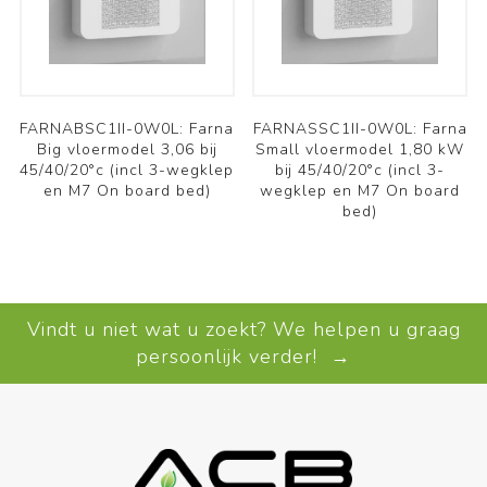
FARNABSC1II-0W0L: Farna
FARNASSC1II-0W0L: Farna
Big vloermodel 3,06 bij
Small vloermodel 1,80 kW
45/40/20°c (incl 3-wegklep
bij 45/40/20°c (incl 3-
en M7 On board bed)
wegklep en M7 On board
bed)
Vindt u niet wat u zoekt? We helpen u graag
persoonlijk verder! →