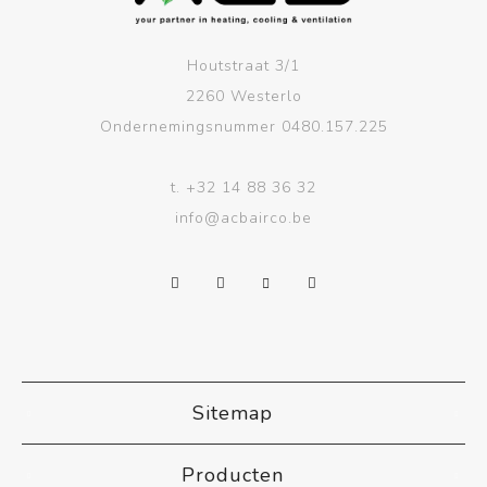
Houtstraat 3/1
2260 Westerlo
Ondernemingsnummer 0480.157.225
t.
+32 14 88 36 32
info@acbairco.be
Sitemap
Producten