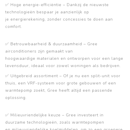
✅
Hoge energie-efficiëntie
– Dankzij de nieuwste
technologieën bespaar je aanzienlijk op
je
energierekening
, zonder concessies te doen aan
comfort.
✅
Betrouwbaarheid & duurzaamheid
– Gree
airconditioners zijn gemaakt van
hoogwaardige materialen en ontworpen voor een
lange
levensduur
, ideaal voor zowel woningen als bedrijven.
✅
Uitgebreid assortiment
– Of je nu een
split-unit voor
thuis
, een VRF-systeem voor grote gebouwen of een
warmtepomp zoekt, Gree heeft altijd een passende
oplossing.
✅
Milieuvriendelijke keuze
– Gree investeert in
duurzame technologieën, zoals warmtepompen
en
milieuvriendelijke koelmiddelen
, om zo een groenere