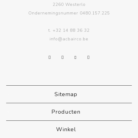
2260 Westerlo
Ondernemingsnummer 0480.157.225
t.
+32 14 88 36 32
info@acbairco.be
Sitemap
Producten
Winkel