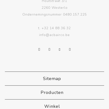
Houtstraat 3/1
2260 Westerlo
Ondernemingsnummer 0480.157.225
t.
+32 14 88 36 32
info@acbairco.be
Sitemap
Producten
Winkel