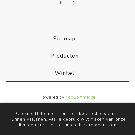
Sitemap
Producten
Winkel
Powered by
nopCommerce
Designed by
Nop-Templates.com
Copyright ; 2026 ACB Airco. Alle rechten voorbehouden.
Cookies Helpen ons om een betere diensten te
kunnen verlenen. Als je gebruik wilt maken van onze
diensten stem je toe om cookies te gebruiken.