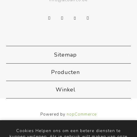
Sitemap
Producten
Winkel
Powered by
nopCommerce
Designed by
Nop-Templates.com
Copyright ; 2026 ACB Airco. Alle rechten voorbehouden.
Cookies Helpen ons om een betere diensten te
kunnen verlenen. Als je gebruik wilt maken van onze