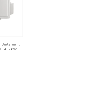
Brofer
uitenunit
AC 4.6 kW
Domestic
Schoolventilatie