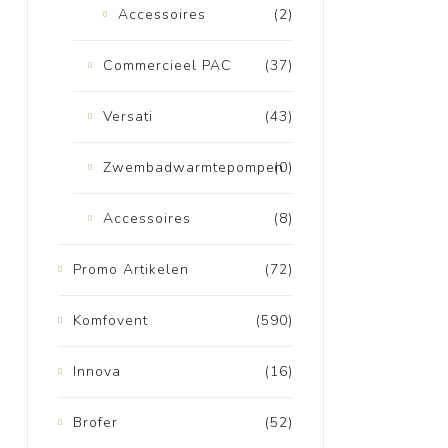
Accessoires
(2)
Commercieel PAC
(37)
Versati
(43)
Zwembadwarmtepompen
(0)
Accessoires
(8)
Promo Artikelen
(72)
Komfovent
(590)
Innova
(16)
Brofer
(52)