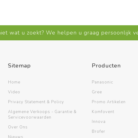
niet wat u zoekt? We helpen u graag persoonlijk 
Sitemap
Producten
Home
Panasonic
Video
Gree
Privacy Statement & Policy
Promo Artikelen
Algemene Verkoops - Garantie &
Komfovent
Servicevoorwaarden
Innova
Over Ons
Brofer
Nieuws