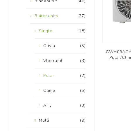
Binnenunit
(46)
Buitenunits
(27)
Single
(18)
Clivia
(5)
GWH09AGAX
Pular/Cli
Vloerunit
(3)
Pular
(2)
Climo
(5)
Airy
(3)
Multi
(9)