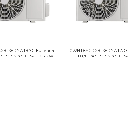
Commercieel PAC
Commercieel PAC
Aquarea
Versati
Bekijk meer
Bekijk meer
Komfovent
Innova
B-K6DNA1B/O: Buitenunit
GWH18AGDXB-K6DNA1Z/O: B
mo R32 Single RAC 2.5 kW
Pular/Climo R32 Single R
Domekt
Färna
Verso
Ducto