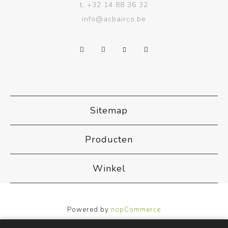
t.
+32 14 88 36 32
info@acbairco.be
Sitemap
Producten
Winkel
Powered by
nopCommerce
Designed by
Nop-Templates.com