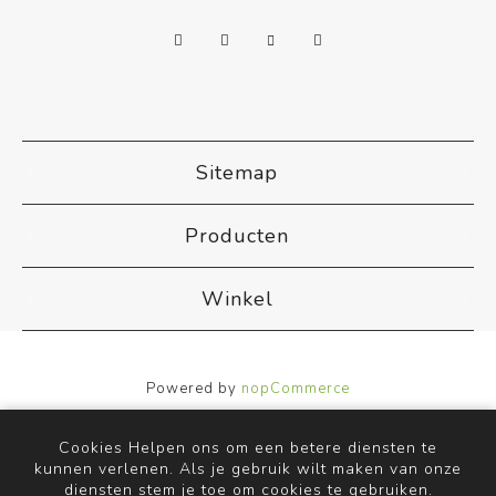
Sitemap
Producten
Winkel
Powered by
nopCommerce
Designed by
Nop-Templates.com
Copyright ; 2026 ACB Airco. Alle rechten voorbehouden.
Cookies Helpen ons om een betere diensten te
kunnen verlenen. Als je gebruik wilt maken van onze
diensten stem je toe om cookies te gebruiken.