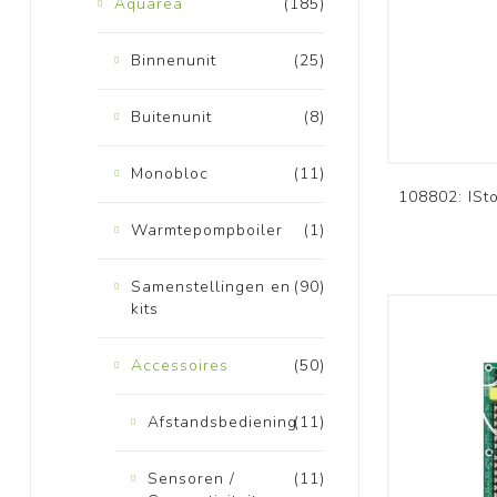
Aquarea
(185)
Binnenunit
(25)
Buitenunit
(8)
Monobloc
(11)
108802: ISt
Warmtepompboiler
(1)
Samenstellingen en
(90)
kits
Accessoires
(50)
Afstandsbediening
(11)
Sensoren /
(11)