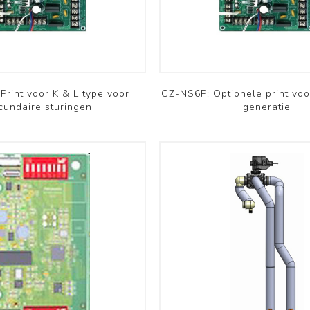
RHP
OSMO
Bekijk meer
Installatie materiaal
Archief
Print voor K & L type voor
CZ-NS6P: Optionele print vo
cundaire sturingen
generatie
Koelleiding
Montagebeugels - Voeten
Kabelgoten en
accessoires