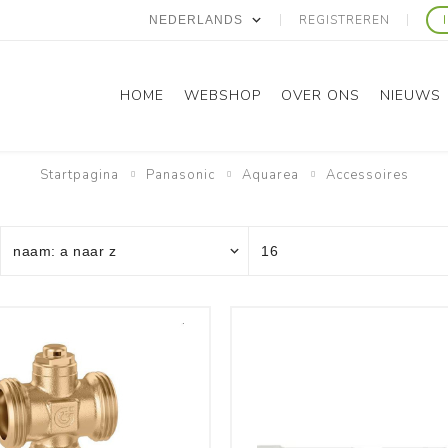
REGISTREREN
HOME
WEBSHOP
OVER ONS
NIEUWS
Startpagina
Panasonic
Aquarea
Accessoires
Panasonic
Gree
Domestic RAC
Domestic RAC