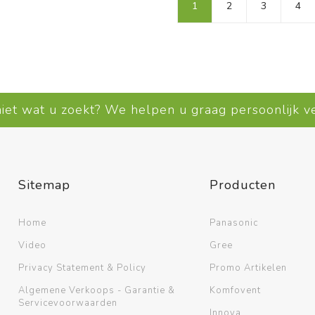
1
2
3
4
niet wat u zoekt? We helpen u graag persoonlijk 
Sitemap
Producten
Home
Panasonic
Video
Gree
Privacy Statement & Policy
Promo Artikelen
Algemene Verkoops - Garantie &
Komfovent
Servicevoorwaarden
Innova