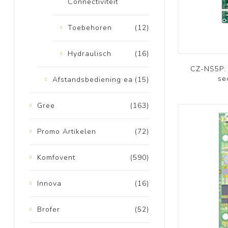
Connectiviteit
Toebehoren
(12)
Hydraulisch
(16)
CZ-NS5P: 
se
Afstandsbediening ea
(15)
Gree
(163)
Promo Artikelen
(72)
Komfovent
(590)
Innova
(16)
Brofer
(52)