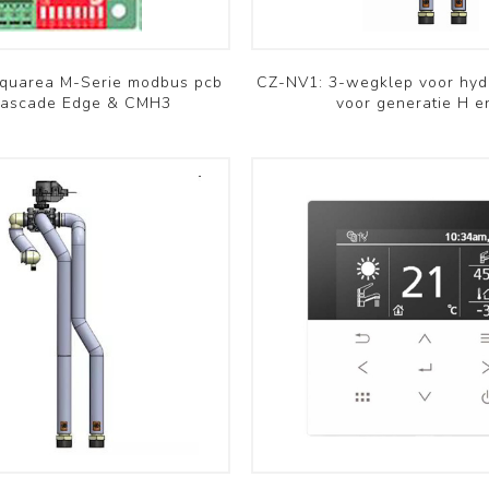
Bekijk meer
quarea M-Serie modbus pcb
CZ-NV1: 3-wegklep voor hydr
cascade Edge & CMH3
voor generatie H e