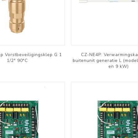
Commercieel PAC
Commercieel PAC
Aquarea
Versati
Bekijk meer
Bekijk meer
Komfovent
Innova
op Vorstbeveiligingsklep G 1
CZ-NE4P: Verwarmingska
1/2" 90°C
buitenunit generatie L (model
en 9 kW)
Domekt
Färna
Verso
Ducto