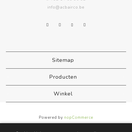
info@acbairco.be
Sitemap
Producten
Winkel
Powered by
nopCommerce
Designed by
Nop-Templates.com