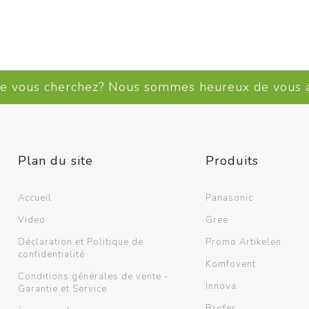
ue vous cherchez? Nous sommes heureux de vous
Plan du site
Produits
Accueil
Panasonic
Video
Gree
Déclaration et Politique de
Promo Artikelen
confidentialité
Komfovent
Conditions générales de vente -
Innova
Garantie et Service
Brofer