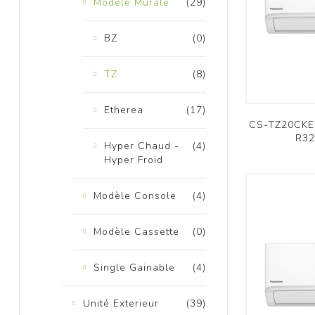
Modèle Murale
(29)
BZ
(0)
TZ
(8)
Etherea
(17)
K
CS-TZ20CKEW
R32
Hyper Chaud -
(4)
Hyper Froid
Modèle Console
(4)
Modèle Cassette
(0)
Single Gainable
(4)
Unité Exterieur
(39)