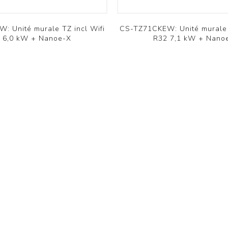
Supports murals / Blocs de
montage
: Unité murale TZ incl Wifi
CS-TZ71CKEW: Unité murale 
Chemins de câbles /
 6,0 kW + Nanoe-X
R32 7,1 kW + Nano
Accessoires
Voir plus