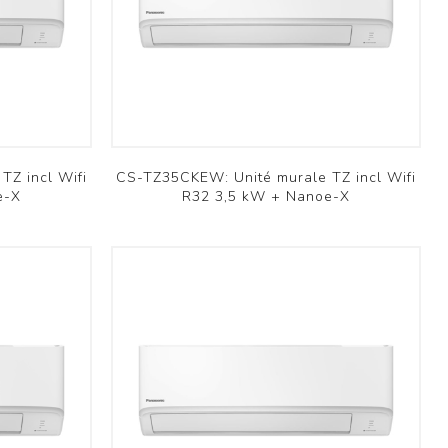
Brofer
TZ incl Wifi
CS-TZ35CKEW: Unité murale TZ incl Wifi
e-X
R32 3,5 kW + Nanoe-X
Résidentiel