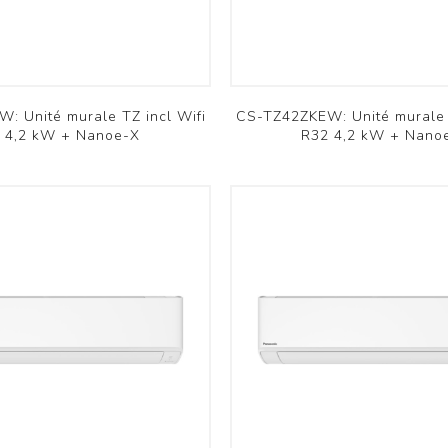
Verso
Ducto
RHP
OSMO
Voir plus
: Unité murale TZ incl Wifi
CS-TZ42ZKEW: Unité murale 
 4,2 kW + Nanoe-X
R32 4,2 kW + Nano
atériel d'installation
Archives
Tuyaux de refroidissement