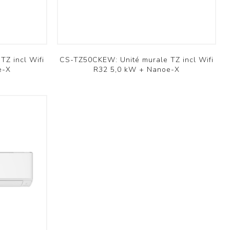
Ventilation scolaire
Professionnel
Voir plus
TZ incl Wifi
CS-TZ50CKEW: Unité murale TZ incl Wifi
e-X
R32 5,0 kW + Nanoe-X