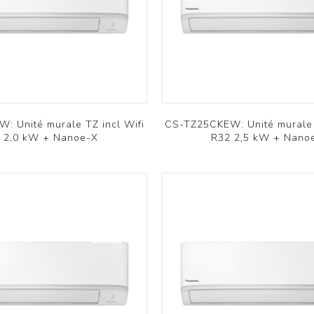
Résidentiel RAC
Résidentiel RAC
Commercial PAC
Commercial PAC
Aquarea
Versati
Voir plus
Voir plus
omfovent
Innova
: Unité murale TZ incl Wifi
CS-TZ25CKEW: Unité murale 
 2,0 kW + Nanoe-X
R32 2,5 kW + Nano
Domekt
Färna