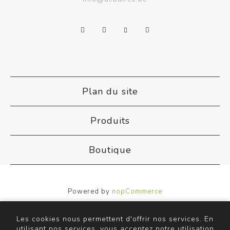
Plan du site
Produits
Boutique
Powered by
nopCommerce
Designed by
Nop-Templates.com
Copyright © 2026 ACB Airco. Tous droits réservés.
Les cookies nous permettent d'offrir nos services. En
utilisant nos services, vous acceptez notre utilisation