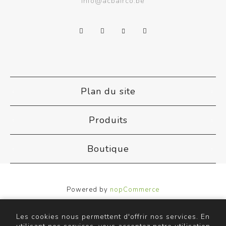
info@acbairco.be
Plan du site
Produits
Boutique
Powered by
nopCommerce
Designed by
Nop-Templates.com
Copyright © 2026 ACB Airco. Tous droits réservés.
Les cookies nous permettent d'offrir nos services. En