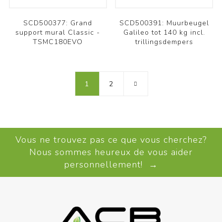
SCD500377: Grand
SCD500391: Muurbeugel
support mural Classic -
Galileo tot 140 kg incl.
TSMC180EVO
trillingsdempers
1
2
Vous ne trouvez pas ce que vous cherchez?
Nous sommes heureux de vous aider
personnellement! →