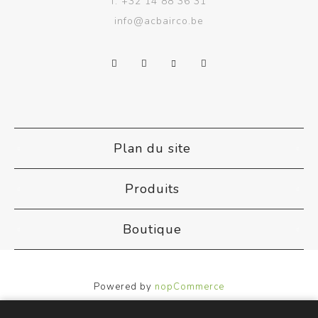
f.
+32 14 88 36 31
info@acbairco.be
Plan du site
Produits
Boutique
Powered by
nopCommerce
Designed by
Nop-Templates.com