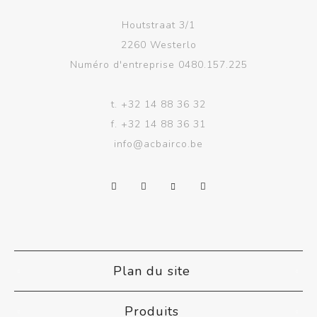
Houtstraat 3/1
2260 Westerlo
Numéro d'entreprise 0480.157.225
t.
+32 14 88 36 32
f.
+32 14 88 36 31
info@acbairco.be
Plan du site
Produits