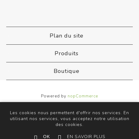
Plan du site
Produits
Boutique
Powered by
nopCommerce
Designed by
Nop-Templates.com
Copyright © 2026 ACB Airco. Tous droits réservés.
Les cookies nous permettent d'offrir nos services. En
utilisant nos services, vous acceptez notre utilisation
des cookies.
EN SAVOIR PLUS
OK