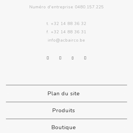
Numéro d'entreprise 0480.157.225
t.
+32 14 88 36 32
f.
+32 14 88 36 31
info@acbairco.be
Plan du site
Produits
Boutique