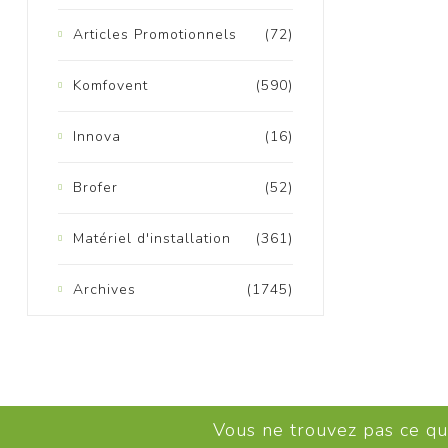
Articles Promotionnels
(72)
Komfovent
(590)
Innova
(16)
M
Brofer
(52)
Matériel d'installation
(361)
Archives
(1745)
Vous ne trouvez pas ce q