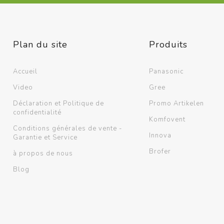
Supports murals / Blocs de
montage
Chemins de câbles /
Accessoires
Plan du site
Produits
Voir plus
Accueil
Panasonic
Video
Gree
Déclaration et Politique de
Promo Artikelen
confidentialité
Komfovent
Conditions générales de vente -
Innova
Garantie et Service
Brofer
à propos de nous
Blog