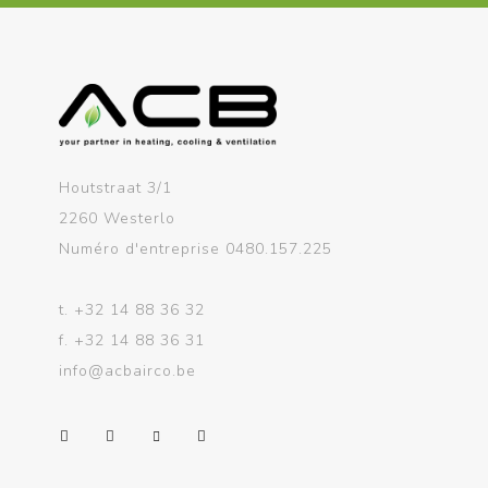
Houtstraat 3/1
2260 Westerlo
Numéro d'entreprise 0480.157.225
t.
+32 14 88 36 32
f.
+32 14 88 36 31
info@acbairco.be