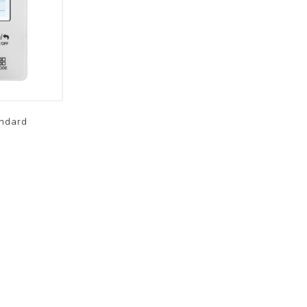
Brofer
andard
Résidentiel