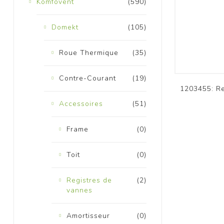
Komfovent
(590)
Domekt
(105)
Roue Thermique
(35)
Contre-Courant
(19)
K
1203455: R
Accessoires
(51)
Frame
(0)
Toit
(0)
Registres de
(2)
vannes
Amortisseur
(0)