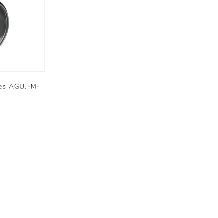
Brofer
nes AGUJ-M-
Résidentiel