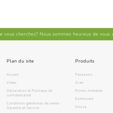
Supports murals / Blocs de
montage
Chemins de câbles /
Accessoires
Voir plus
ue vous cherchez? Nous sommes heureux de vous
Plan du site
Produits
Accueil
Panasonic
Video
Gree
Déclaration et Politique de
Promo Artikelen
confidentialité
Komfovent
Conditions générales de vente -
Innova
Garantie et Service