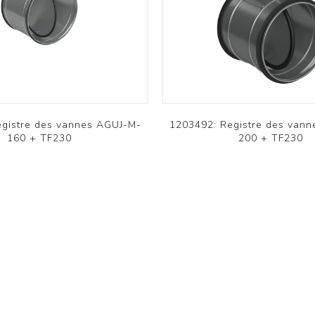
Résidentiel RAC
Résidentiel RAC
Commercial PAC
Commercial PAC
Aquarea
Versati
Voir plus
Voir plus
omfovent
Innova
egistre des vannes AGUJ-M-
1203492: Registre des van
160 + TF230
200 + TF230
Domekt
Färna