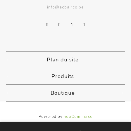
info@acbairco.be
Plan du site
Produits
Boutique
Powered by
nopCommerce
Designed by
Nop-Templates.com