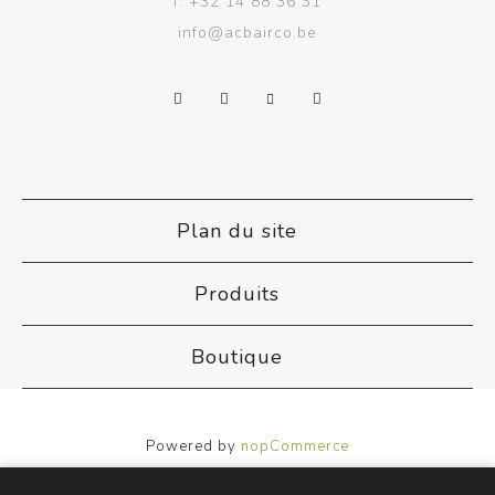
f.
+32 14 88 36 31
info@acbairco.be
Plan du site
Produits
Boutique
Powered by
nopCommerce
Designed by
Nop-Templates.com