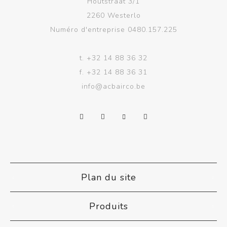
Houtstraat 3/1
2260 Westerlo
Numéro d'entreprise 0480.157.225
t.
+32 14 88 36 32
f.
+32 14 88 36 31
info@acbairco.be
Plan du site
Produits